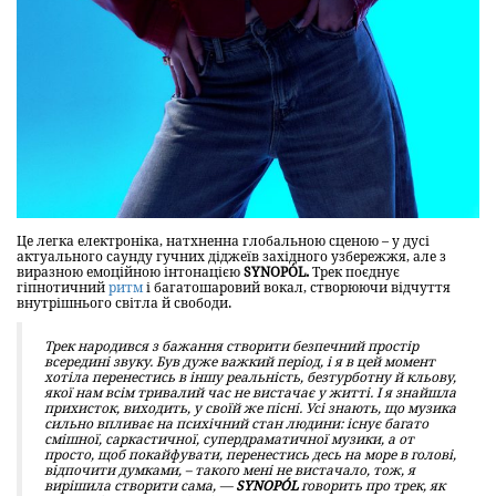
Це легка електроніка, натхненна глобальною сценою – у дусі
актуального саунду гучних діджеїв західного узбережжя, але з
виразною емоційною інтонацією
SYNOPÓL.
Трек поєднує
гіпнотичний
ритм
і багатошаровий вокал, створюючи відчуття
внутрішнього світла й свободи.
Трек народився з бажання створити безпечний простір
всередині звуку. Був дуже важкий період, і я в цей момент
хотіла перенестись в іншу реальність, безтурботну й кльову,
якої нам всім тривалий час не вистачає у житті. І я знайшла
прихисток, виходить, у своїй же пісні. Усі знають, що музика
сильно впливає на психічний стан людини: існує багато
смішної, саркастичної, супердраматичної музики, а от
просто, щоб покайфувати, перенестись десь на море в голові,
відпочити думками, – такого мені не вистачало, тож, я
вирішила створити сама, —
SYNOPÓL
говорить про трек, як