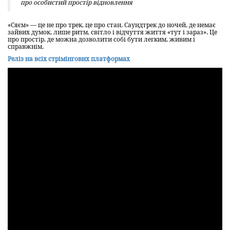
про особистий простір відновлення
«Сяєм» — це не про трек, це про стан. Саундтрек до ночей, де немає
зайвих думок, лише ритм, світло і відчуття життя «тут і зараз». Це
про простір, де можна дозволити собі бути легким, живим і
справжнім.
Реліз на всіх стрімінгових платформах