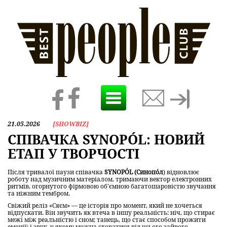
Toggle
navigation
21.05.2026
[
SHOWBIZ
]
СПІВАЧКА SYNOPÓL: НОВИЙ
ЕТАП У ТВОРЧОСТІ
Після тривалої паузи співачка
SYNOPÓL (Синопóл
) відновлює
роботу над музичним матеріалом, тримаючи вектор електронних
ритмів, огорнутого фірмовою об’ємною багатошаровістю звучання
та ніжним тембром.
Свіжий реліз «Сяєм» — це історія про момент, який не хочеться
відпускати. Він звучить як втеча в іншу реальність: ніч, що стирає
межі між реальністю і сном; танець, що стає способом прожити