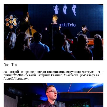
DakhTrio
За настрій вечора відповідав The Budchuk. Ведучими святкування 5-
річчя “МУЗВАР” стали Катерина Сташко, Анастасія Цимбалару та
Андрій Чорновол.