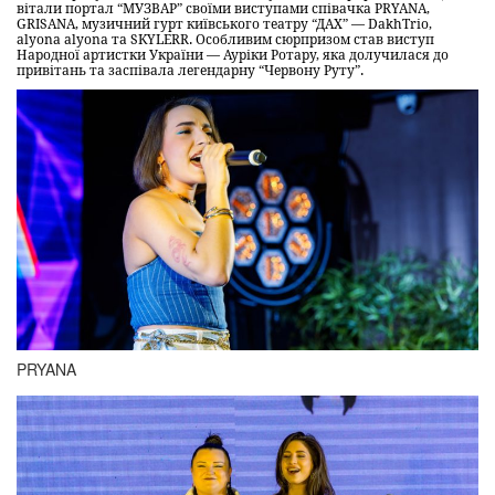
вітали портал “МУЗВАР” своїми виступами співачка PRYANA,
GRISANA, музичний гурт київського театру “ДАХ” — DakhTrio,
alyona alyona та SKYLERR. Особливим сюрпризом став виступ
Народної артистки України — Ауріки Ротару, яка долучилася до
привітань та заспівала легендарну “Червону Руту”.
PRYANA