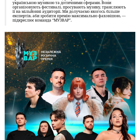
українською музикою та дотичними сферами. Вони
організовують фестивалі, просувають музику, транслюють
її на мільйонні аудиторії. Ми долучаємо якогось більше
експертів, аби зробити премію максимально фаховішою, —
підкреслює команда “МУЗВАР”.