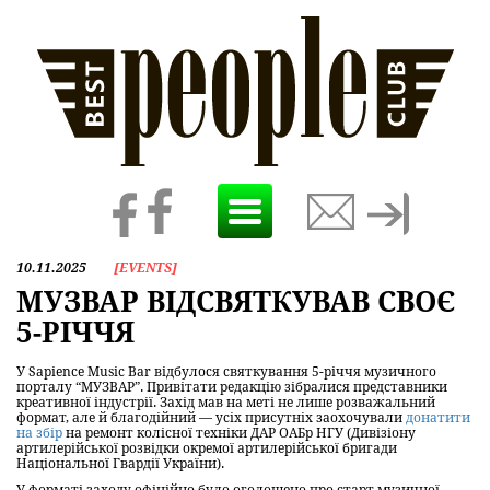
Toggle
navigation
10.11.2025
[
EVENTS
]
МУЗВАР ВІДСВЯТКУВАВ СВОЄ
5-РІЧЧЯ
У Sapience Music Bar відбулося святкування 5-річчя музичного
порталу “МУЗВАР”. Привітати редакцію зібралися представники
креативної індустрії. Захід мав на меті не лише розважальний
формат, але й благодійний — усіх присутніх заохочували
донатити
на збір
на ремонт колісної техніки ДАР ОАБр НГУ (Дивізіону
артилерійської розвідки окремої артилерійської бригади
Національної Гвардії України).