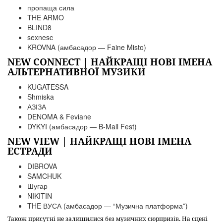
пропаща сила
THE ARMO
BLIND8
sexnesc
KROVNA (амбасадор — Faine Misto)
NEW CONNECT | НАЙКРАЩІ НОВІ ІМЕНА
АЛЬТЕРНАТИВНОЇ МУЗИКИ
KUGATESSA
Shmiska
АЗІЗА
DENOMA & Feviane
DYKYI (амбасадор — B-Mall Fest)
NEW VIEW | НАЙКРАЩІ НОВІ ІМЕНА
ЕСТРАДИ
DIBROVA
SAMCHUK
Шугар
NIKITIN
THE ВУСА (амбасадор — “Музична платформа”)
Також присутні не залишилися без музичних сюрпризів. На сцені