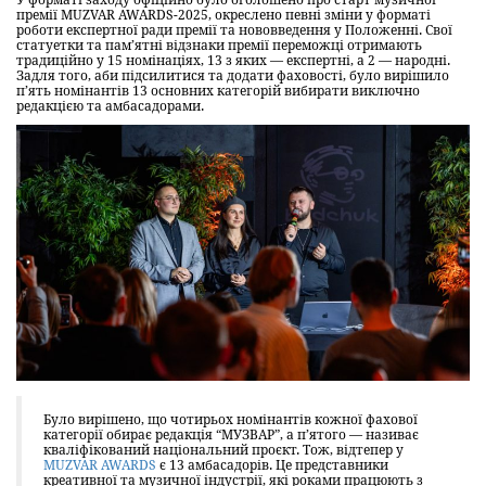
У форматі заходу офіційно було оголошено про старт музичної
премії MUZVAR AWARDS-2025, окреслено певні зміни у форматі
роботи експертної ради премії та нововведення у Положенні. Свої
статуетки та пам’ятні відзнаки премії переможці отримають
традиційно у 15 номінаціях, 13 з яких — експертні, а 2 — народні.
Задля того, аби підсилитися та додати фаховості, було вирішило
п’ять номінантів 13 основних категорій вибирати виключно
редакцією та амбасадорами.
Було вирішено, що чотирьох номінантів кожної фахової
категорії обирає редакція “МУЗВАР”, а п’ятого — називає
кваліфікований національний проєкт. Тож, відтепер у
MUZVAR AWARDS
є 13 амбасадорів. Це представники
креативної та музичної індустрії, які роками працюють з