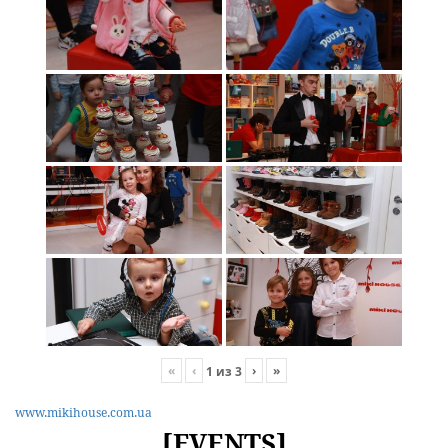
«
‹
›
»
1
из
3
www.mikihouse.com.ua
[EVENTS]