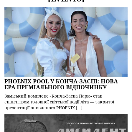
PHOENIX POOL У КОНЧА-ЗАСПІ: НОВА
ЕРА ПРЕМІАЛЬНОГО ВІДПОЧИНКУ
Заміський комплекс «Конча-Заспа Парк» став
епіцентром головної світської події літа — закритої
презентації оновленого PHOENIX […]