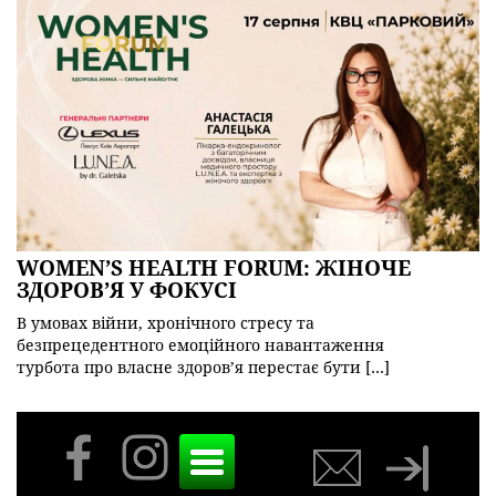
WOMEN’S HEALTH FORUM: ЖІНОЧЕ
ЗДОРОВ’Я У ФОКУСІ
В умовах війни, хронічного стресу та
безпрецедентного емоційного навантаження
турбота про власне здоров’я перестає бути […]
Toggle
navigation