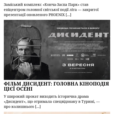
Заміський комплекс «Конча-Заспа Парк» став
епіцентром головної світської події літа — закритої
презентації оновленого PHOENIX […]
ФІЛЬМ ДИСИДЕНТ: ГОЛОВНА КІНОПОДІЯ
ЦІЄЇ ОСЕНІ
У широкий прокат виходить історична драма
«Дисидент», що отримала спецвідзнаку в Турині, —
про колишнього […]